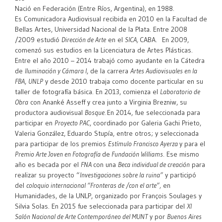
Nació en Federación (Entre Ríos, Argentina), en 1988.
Es Comunicadora Audiovisual recibida en 2010 en la Facultad de
Bellas Artes, Universidad Nacional de la Plata. Entre 2008
/2009 estudió
Dirección de Arte
en el
SICA,
CABA. En 2009,
comenzó sus estudios en la Licenciatura de Artes Plásticas.
Entre el año 2010 – 2014 trabajó como ayudante en la Cátedra
de
Iluminación y Cámara I
, de la carrera
Artes Audiovisuales en la
FBA
,
UNLP
y desde 2010 trabaja como docente particular en su
taller de fotografía básica. En 2013, comienza el
Laboratorio de
Obra
con Ananké Asseff y crea junto a Virginia Brezniw, su
productora audiovisual
Bosque.
En 2014, fue seleccionada para
participar en
Proyecto PAC
, coordinado por Galeria Gachi Prieto,
Valeria González, Eduardo Stupía, entre otros; y seleccionada
para participar de los premios
Estímulo Francisco Ayerza
y para el
Premio Arte Joven en Fotografía
de
Fundación Williams
. Ese mismo
año es becada por el
FNA
con una
Beca individual de creación
para
realizar su proyecto “
Investigaciones sobre la ruina”
y participó
del
coloquio internacional “Fronteras de /con el arte”,
en
Humanidades, de la UNLP, organizado por François Soulages y
Silvia Solas. En 2015 fue seleccionada para participar del
XI
Salón Nacional de Arte Contemporáneo del MUNT
y por
Buenos Aires