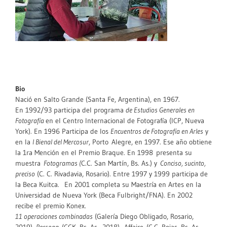
Bio
Nació en Salto Grande (Santa Fe, Argentina), en 1967.
En 1992/93 participa del programa
de Estudios Generales en
Fotografía
en el Centro Internacional de Fotografía (ICP, Nueva
York). En 1996 Participa de los
Encuentros de Fotografía en Arles
y
en la
I Bienal del Mercosur
, Porto Alegre, en 1997. Ese año obtiene
la 1ra Mención en el Premio Braque. En 1998 presenta su
muestra
Fotogramas (
C.C. San Martín, Bs. As.) y
Conciso, sucinto,
preciso
(C. C. Rivadavia, Rosario). Entre 1997 y 1999 participa de
la Beca Kuitca. En 2001 completa su Maestría en Artes en la
Universidad de Nueva York (Beca Fulbright/FNA). En 2002
recibe el premio Konex.
11 operaciones combinadas
(Galería Diego Obligado, Rosario,
2019),
Persona
(CCK, Bs. As., 2018), Affaire (C.C. Rojas, Bs. As.,