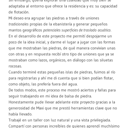
sin embargo, quería explorar una cualidad que muy bien se
adaptaba al entorno que ofrece la residencia y es: su capacidad
de flotación.
Mi deseo era agrupar las piedras a través de uniones
tradicionales
propias de la ebanistería y generar pequeños
mantos geográficos
potenciales superficies de traslado
acuático
.
En el desarrollo de este proyecto me permití despojarme un
poco de la idea inicial, y darme el lugar a jugar con las formas
que me mostraban las piedras, de qué manera convivian unas
con otras y en respuesta recibí otro tipo de uniones que ya se
mostraban como lazos, orgánicos, en diálogo con las siluetas
rocosas.
Cuando terminé estas pequeñas islas de piedras, fuimos al río
para registrarlas y ahí me di cuenta que si bien podían flotar,
como objeto, las prefería fuera del agua.
De todos modos, este proceso me mostró aciertos y fallas para
seguir trabajando en mi idea de balsa de piedra.
Honestamente pude llevar adelante este proyecto gracias a la
generosidad de Maxi que me prestó herramientas clave que no
había llevado.
Trabajé en un taller con luz natural y una vista privilegiada.
Compartí con personas increíbles de quienes aprendí muchísimo