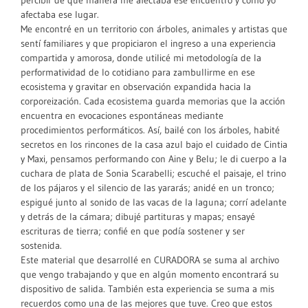
percibir de qué manera me afectaba ese encuentro y cómo yo
afectaba ese lugar.
Me encontré en un territorio con árboles, animales y artistas que
sentí familiares y que propiciaron el ingreso a una experiencia
compartida y amorosa, donde utilicé mi metodología de la
performatividad de lo cotidiano para zambullirme en ese
ecosistema y gravitar en observación expandida hacia la
corporeización. Cada ecosistema guarda memorias que la acción
encuentra en evocaciones espontáneas mediante
procedimientos performáticos. Así, bailé con los árboles, habité
secretos en los rincones de la casa azul bajo el cuidado de Cintia
y Maxi, pensamos performando con Aine y Belu; le di cuerpo a la
cuchara de plata de Sonia Scarabelli; escuché el paisaje, el trino
de los pájaros y el silencio de las yararás; anidé en un tronco;
espigué junto al sonido de las vacas de la laguna; corrí adelante
y detrás de la cámara; dibujé partituras y mapas; ensayé
escrituras de tierra; confié en que podía sostener y ser
sostenida.
Este material que desarrollé en CURADORA se suma al archivo
que vengo trabajando y que en algún momento encontrará su
dispositivo de salida. También esta experiencia se suma a mis
recuerdos como una de las mejores que tuve. Creo que estos